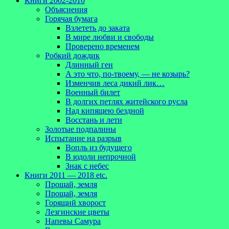
Книги 2002-2010
Объяснения
Горячая бумага
Взлететь до заката
В мире любви и свободы
Проверено временем
Робкий дождик
Длинный ген
А это что, по-твоему, — не козырь?
Изменчив леса дикий лик…
Военный билет
В долгих петлях житейского русла
Над кипящею бездной
Восстань и лети
Золотые подпалины
Испытание на разрыв
Вопль из будущего
В юдоли непрочной
Знак с небес
Книги 2011 — 2018 etc.
Прощай, земля
Прощай, земля
Горящий хворост
Лезгинские цветы
Напевы Самура