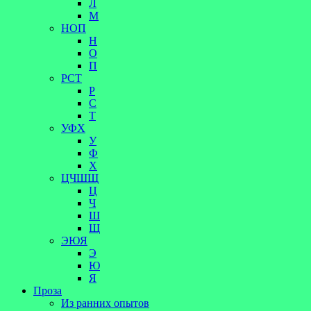
Л
М
НОП
Н
О
П
РСТ
Р
С
Т
УФХ
У
Ф
Х
ЦЧШЩ
Ц
Ч
Ш
Щ
ЭЮЯ
Э
Ю
Я
Проза
Из ранних опытов