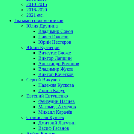
2010-2015
2016-2020
2021 etc.
Глазами современников
Юлия Друнина
Владимир Сокол
Павел Голосов
Юрий Нестеров
Юрий Кузнецов
Витаутас Бложе
Виктор Лапшин
Александр Романов
Владимир Жуков
Виктор Кочетков
Сергей Викулов
Надежда Кускова
Ирина Калус
Евгений Евтушенко
Фейзудин Нагиев
Магомед Ахмедов
Михаил Карачёв
Станислав Куняев
Дмитрий Лагутин
Васиф Гасанов
Арбен Кардаш