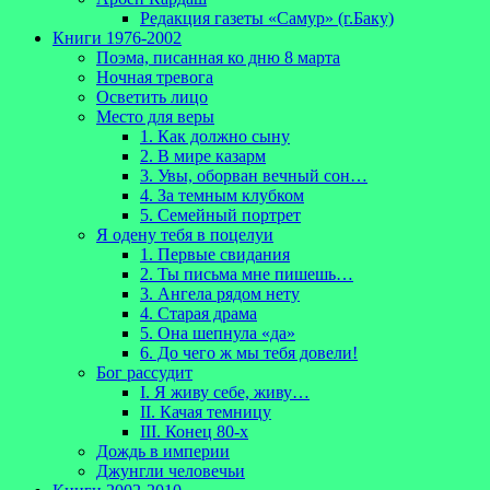
Редакция газеты «Самур» (г.Баку)
Книги 1976-2002
Поэма, писанная ко дню 8 марта
Ночная тревога
Осветить лицо
Место для веры
1. Как должно сыну
2. В мире казарм
3. Увы, оборван вечный сон…
4. За темным клубком
5. Семейный портрет
Я одену тебя в поцелуи
1. Первые свидания
2. Ты письма мне пишешь…
3. Ангела рядом нету
4. Старая драма
5. Она шепнула «да»
6. До чего ж мы тебя довели!
Бог рассудит
I. Я живу себе, живу…
II. Качая темницу
III. Конец 80-х
Дождь в империи
Джунгли человечьи