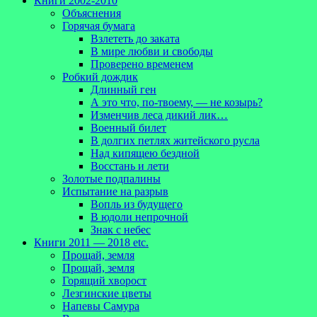
Книги 2002-2010
Объяснения
Горячая бумага
Взлететь до заката
В мире любви и свободы
Проверено временем
Робкий дождик
Длинный ген
А это что, по-твоему, — не козырь?
Изменчив леса дикий лик…
Военный билет
В долгих петлях житейского русла
Над кипящею бездной
Восстань и лети
Золотые подпалины
Испытание на разрыв
Вопль из будущего
В юдоли непрочной
Знак с небес
Книги 2011 — 2018 etc.
Прощай, земля
Прощай, земля
Горящий хворост
Лезгинские цветы
Напевы Самура