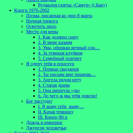
Редакция газеты «Самур» (г.Баку)
Книги 1976-2002
Поэма, писанная ко дню 8 марта
Ночная тревога
Осветить лицо
Место для веры
1. Как должно сыну
2. В мире казарм
3. Увы, оборван вечный сон…
4. За темным клубком
5. Семейный портрет
Я одену тебя в поцелуи
1. Первые свидания
2. Ты письма мне пишешь…
3. Ангела рядом нету
4. Старая драма
5. Она шепнула «да»
6. До чего ж мы тебя довели!
Бог рассудит
I. Я живу себе, живу…
II. Качая темницу
III. Конец 80-х
Дождь в империи
Джунгли человечьи