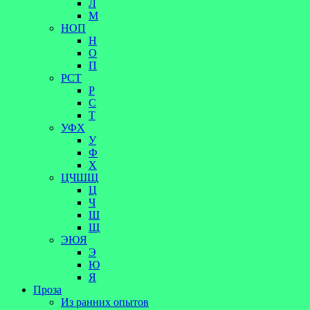
Л
М
НОП
Н
О
П
РСТ
Р
С
Т
УФХ
У
Ф
Х
ЦЧШЩ
Ц
Ч
Ш
Щ
ЭЮЯ
Э
Ю
Я
Проза
Из ранних опытов