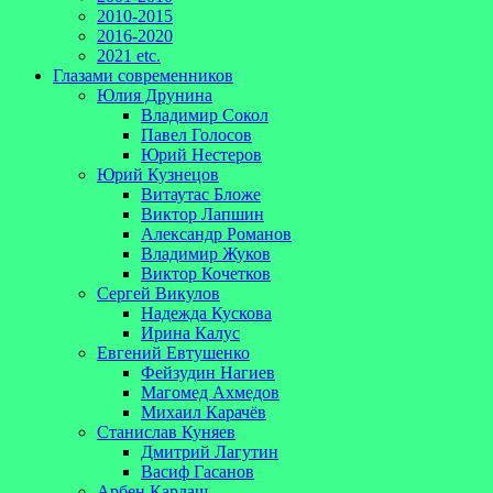
2010-2015
2016-2020
2021 etc.
Глазами современников
Юлия Друнина
Владимир Сокол
Павел Голосов
Юрий Нестеров
Юрий Кузнецов
Витаутас Бложе
Виктор Лапшин
Александр Романов
Владимир Жуков
Виктор Кочетков
Сергей Викулов
Надежда Кускова
Ирина Калус
Евгений Евтушенко
Фейзудин Нагиев
Магомед Ахмедов
Михаил Карачёв
Станислав Куняев
Дмитрий Лагутин
Васиф Гасанов
Арбен Кардаш