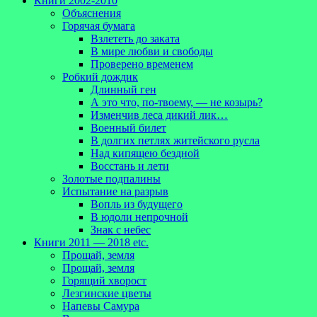
Книги 2002-2010
Объяснения
Горячая бумага
Взлететь до заката
В мире любви и свободы
Проверено временем
Робкий дождик
Длинный ген
А это что, по-твоему, — не козырь?
Изменчив леса дикий лик…
Военный билет
В долгих петлях житейского русла
Над кипящею бездной
Восстань и лети
Золотые подпалины
Испытание на разрыв
Вопль из будущего
В юдоли непрочной
Знак с небес
Книги 2011 — 2018 etc.
Прощай, земля
Прощай, земля
Горящий хворост
Лезгинские цветы
Напевы Самура