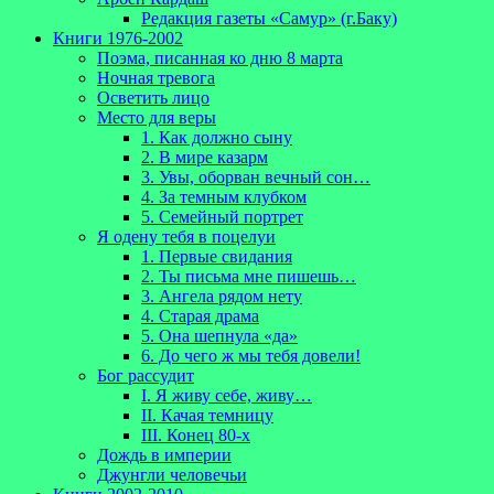
Редакция газеты «Самур» (г.Баку)
Книги 1976-2002
Поэма, писанная ко дню 8 марта
Ночная тревога
Осветить лицо
Место для веры
1. Как должно сыну
2. В мире казарм
3. Увы, оборван вечный сон…
4. За темным клубком
5. Семейный портрет
Я одену тебя в поцелуи
1. Первые свидания
2. Ты письма мне пишешь…
3. Ангела рядом нету
4. Старая драма
5. Она шепнула «да»
6. До чего ж мы тебя довели!
Бог рассудит
I. Я живу себе, живу…
II. Качая темницу
III. Конец 80-х
Дождь в империи
Джунгли человечьи