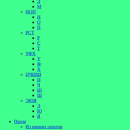
Л
М
НОП
Н
О
П
РСТ
Р
С
Т
УФХ
У
Ф
Х
ЦЧШЩ
Ц
Ч
Ш
Щ
ЭЮЯ
Э
Ю
Я
Проза
Из ранних опытов