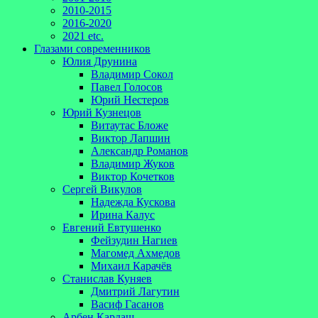
2010-2015
2016-2020
2021 etc.
Глазами современников
Юлия Друнина
Владимир Сокол
Павел Голосов
Юрий Нестеров
Юрий Кузнецов
Витаутас Бложе
Виктор Лапшин
Александр Романов
Владимир Жуков
Виктор Кочетков
Сергей Викулов
Надежда Кускова
Ирина Калус
Евгений Евтушенко
Фейзудин Нагиев
Магомед Ахмедов
Михаил Карачёв
Станислав Куняев
Дмитрий Лагутин
Васиф Гасанов
Арбен Кардаш