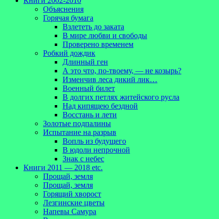
Книги 2002-2010
Объяснения
Горячая бумага
Взлететь до заката
В мире любви и свободы
Проверено временем
Робкий дождик
Длинный ген
А это что, по-твоему, — не козырь?
Изменчив леса дикий лик…
Военный билет
В долгих петлях житейского русла
Над кипящею бездной
Восстань и лети
Золотые подпалины
Испытание на разрыв
Вопль из будущего
В юдоли непрочной
Знак с небес
Книги 2011 — 2018 etc.
Прощай, земля
Прощай, земля
Горящий хворост
Лезгинские цветы
Напевы Самура