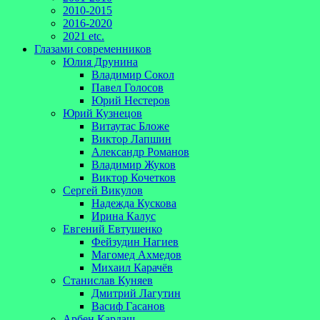
2010-2015
2016-2020
2021 etc.
Глазами современников
Юлия Друнина
Владимир Сокол
Павел Голосов
Юрий Нестеров
Юрий Кузнецов
Витаутас Бложе
Виктор Лапшин
Александр Романов
Владимир Жуков
Виктор Кочетков
Сергей Викулов
Надежда Кускова
Ирина Калус
Евгений Евтушенко
Фейзудин Нагиев
Магомед Ахмедов
Михаил Карачёв
Станислав Куняев
Дмитрий Лагутин
Васиф Гасанов
Арбен Кардаш