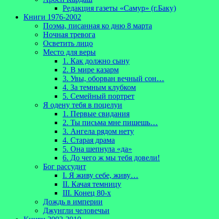
Редакция газеты «Самур» (г.Баку)
Книги 1976-2002
Поэма, писанная ко дню 8 марта
Ночная тревога
Осветить лицо
Место для веры
1. Как должно сыну
2. В мире казарм
3. Увы, оборван вечный сон…
4. За темным клубком
5. Семейный портрет
Я одену тебя в поцелуи
1. Первые свидания
2. Ты письма мне пишешь…
3. Ангела рядом нету
4. Старая драма
5. Она шепнула «да»
6. До чего ж мы тебя довели!
Бог рассудит
I. Я живу себе, живу…
II. Качая темницу
III. Конец 80-х
Дождь в империи
Джунгли человечьи