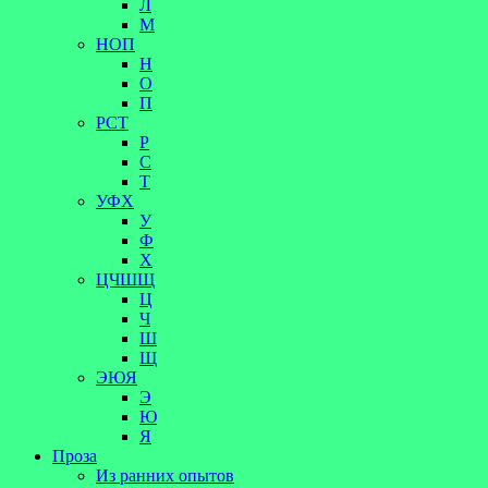
Л
М
НОП
Н
О
П
РСТ
Р
С
Т
УФХ
У
Ф
Х
ЦЧШЩ
Ц
Ч
Ш
Щ
ЭЮЯ
Э
Ю
Я
Проза
Из ранних опытов