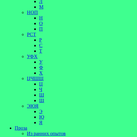
Л
М
НОП
Н
О
П
РСТ
Р
С
Т
УФХ
У
Ф
Х
ЦЧШЩ
Ц
Ч
Ш
Щ
ЭЮЯ
Э
Ю
Я
Проза
Из ранних опытов