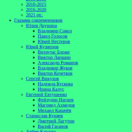
2010-2015
2016-2020
2021 etc.
Глазами современников
Юлия Друнина
Владимир Сокол
Павел Голосов
Юрий Нестеров
Юрий Кузнецов
Витаутас Бложе
Виктор Лапшин
Александр Романов
Владимир Жуков
Виктор Кочетков
Сергей Викулов
Надежда Кускова
Ирина Калус
Евгений Евтушенко
Фейзудин Нагиев
Магомед Ахмедов
Михаил Карачёв
Станислав Куняев
Дмитрий Лагутин
Васиф Гасанов
Арбен Кардаш