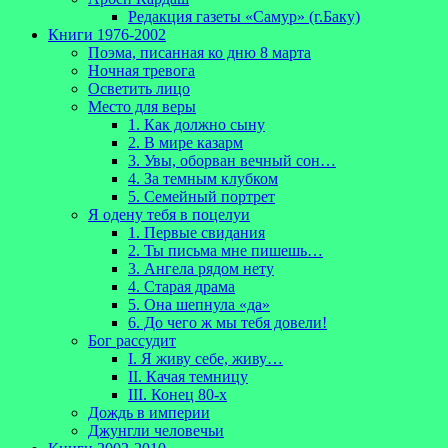
Редакция газеты «Самур» (г.Баку)
Книги 1976-2002
Поэма, писанная ко дню 8 марта
Ночная тревога
Осветить лицо
Место для веры
1. Как должно сыну
2. В мире казарм
3. Увы, оборван вечный сон…
4. За темным клубком
5. Семейный портрет
Я одену тебя в поцелуи
1. Первые свидания
2. Ты письма мне пишешь…
3. Ангела рядом нету
4. Старая драма
5. Она шепнула «да»
6. До чего ж мы тебя довели!
Бог рассудит
I. Я живу себе, живу…
II. Качая темницу
III. Конец 80-х
Дождь в империи
Джунгли человечьи