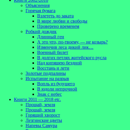
Книги 2002-2010
Объяснения
Горячая бумага
Взлететь до заката
В мире любви и свободы
Проверено временем
Робкий дождик
Длинный ген
А это что, по-твоему, — не козырь?
Изменчив леса дикий лик…
Военный билет
В долгих петлях житейского русла
Над кипящею бездной
Восстань и лети
Золотые подпалины
Испытание на разрыв
Вопль из будущего
В юдоли непрочной
Знак с небес
Книги 2011 — 2018 etc.
Прощай, земля
Прощай, земля
Горящий хворост
Лезгинские цветы
Напевы Самура