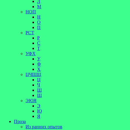
Л
М
НОП
Н
О
П
РСТ
Р
С
Т
УФХ
У
Ф
Х
ЦЧШЩ
Ц
Ч
Ш
Щ
ЭЮЯ
Э
Ю
Я
Проза
Из ранних опытов