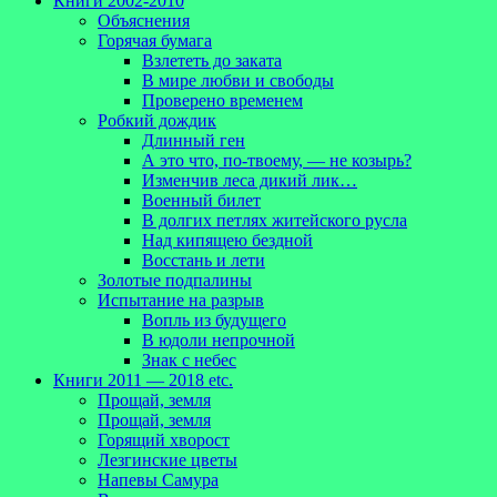
Книги 2002-2010
Объяснения
Горячая бумага
Взлететь до заката
В мире любви и свободы
Проверено временем
Робкий дождик
Длинный ген
А это что, по-твоему, — не козырь?
Изменчив леса дикий лик…
Военный билет
В долгих петлях житейского русла
Над кипящею бездной
Восстань и лети
Золотые подпалины
Испытание на разрыв
Вопль из будущего
В юдоли непрочной
Знак с небес
Книги 2011 — 2018 etc.
Прощай, земля
Прощай, земля
Горящий хворост
Лезгинские цветы
Напевы Самура