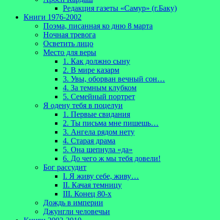
Редакция газеты «Самур» (г.Баку)
Книги 1976-2002
Поэма, писанная ко дню 8 марта
Ночная тревога
Осветить лицо
Место для веры
1. Как должно сыну
2. В мире казарм
3. Увы, оборван вечный сон…
4. За темным клубком
5. Семейный портрет
Я одену тебя в поцелуи
1. Первые свидания
2. Ты письма мне пишешь…
3. Ангела рядом нету
4. Старая драма
5. Она шепнула «да»
6. До чего ж мы тебя довели!
Бог рассудит
I. Я живу себе, живу…
II. Качая темницу
III. Конец 80-х
Дождь в империи
Джунгли человечьи