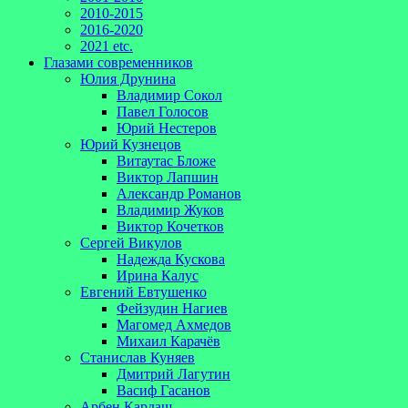
2010-2015
2016-2020
2021 etc.
Глазами современников
Юлия Друнина
Владимир Сокол
Павел Голосов
Юрий Нестеров
Юрий Кузнецов
Витаутас Бложе
Виктор Лапшин
Александр Романов
Владимир Жуков
Виктор Кочетков
Сергей Викулов
Надежда Кускова
Ирина Калус
Евгений Евтушенко
Фейзудин Нагиев
Магомед Ахмедов
Михаил Карачёв
Станислав Куняев
Дмитрий Лагутин
Васиф Гасанов
Арбен Кардаш