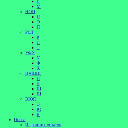
Л
М
НОП
Н
О
П
РСТ
Р
С
Т
УФХ
У
Ф
Х
ЦЧШЩ
Ц
Ч
Ш
Щ
ЭЮЯ
Э
Ю
Я
Проза
Из ранних опытов