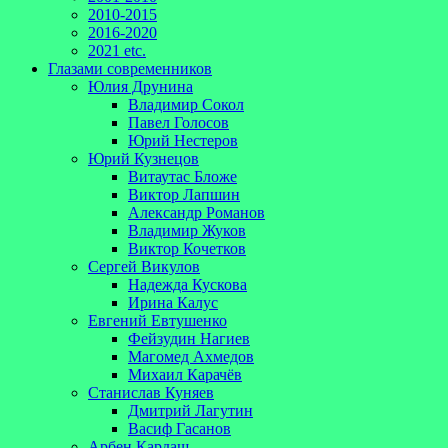
2010-2015
2016-2020
2021 etc.
Глазами современников
Юлия Друнина
Владимир Сокол
Павел Голосов
Юрий Нестеров
Юрий Кузнецов
Витаутас Бложе
Виктор Лапшин
Александр Романов
Владимир Жуков
Виктор Кочетков
Сергей Викулов
Надежда Кускова
Ирина Калус
Евгений Евтушенко
Фейзудин Нагиев
Магомед Ахмедов
Михаил Карачёв
Станислав Куняев
Дмитрий Лагутин
Васиф Гасанов
Арбен Кардаш