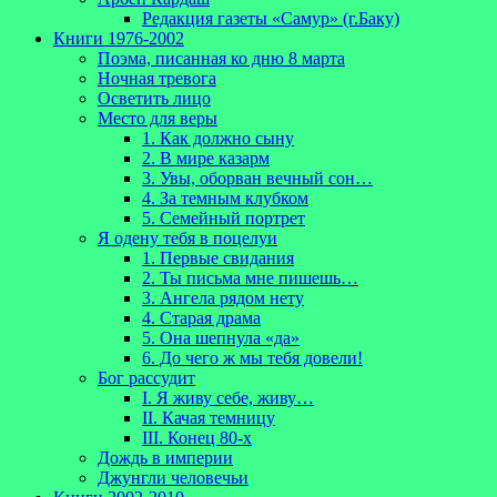
Редакция газеты «Самур» (г.Баку)
Книги 1976-2002
Поэма, писанная ко дню 8 марта
Ночная тревога
Осветить лицо
Место для веры
1. Как должно сыну
2. В мире казарм
3. Увы, оборван вечный сон…
4. За темным клубком
5. Семейный портрет
Я одену тебя в поцелуи
1. Первые свидания
2. Ты письма мне пишешь…
3. Ангела рядом нету
4. Старая драма
5. Она шепнула «да»
6. До чего ж мы тебя довели!
Бог рассудит
I. Я живу себе, живу…
II. Качая темницу
III. Конец 80-х
Дождь в империи
Джунгли человечьи