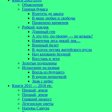
Книги 2002-2010
Объяснения
Горячая бумага
Взлететь до заката
В мире любви и свободы
Проверено временем
Робкий дождик
Длинный ген
А это что, по-твоему, — не козырь?
Изменчив леса дикий лик…
Военный билет
В долгих петлях житейского русла
Над кипящею бездной
Восстань и лети
Золотые подпалины
Испытание на разрыв
Вопль из будущего
В юдоли непрочной
Знак с небес
Книги 2011 — 2018 etc.
Прощай, земля
Прощай, земля
Горящий хворост
Лезгинские цветы
Напевы Самура