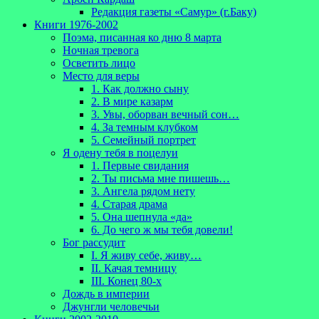
Редакция газеты «Самур» (г.Баку)
Книги 1976-2002
Поэма, писанная ко дню 8 марта
Ночная тревога
Осветить лицо
Место для веры
1. Как должно сыну
2. В мире казарм
3. Увы, оборван вечный сон…
4. За темным клубком
5. Семейный портрет
Я одену тебя в поцелуи
1. Первые свидания
2. Ты письма мне пишешь…
3. Ангела рядом нету
4. Старая драма
5. Она шепнула «да»
6. До чего ж мы тебя довели!
Бог рассудит
I. Я живу себе, живу…
II. Качая темницу
III. Конец 80-х
Дождь в империи
Джунгли человечьи