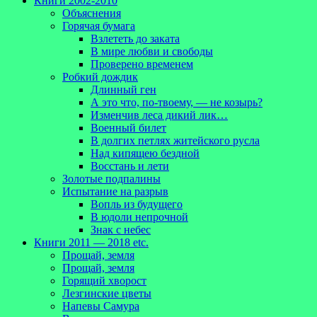
Книги 2002-2010
Объяснения
Горячая бумага
Взлететь до заката
В мире любви и свободы
Проверено временем
Робкий дождик
Длинный ген
А это что, по-твоему, — не козырь?
Изменчив леса дикий лик…
Военный билет
В долгих петлях житейского русла
Над кипящею бездной
Восстань и лети
Золотые подпалины
Испытание на разрыв
Вопль из будущего
В юдоли непрочной
Знак с небес
Книги 2011 — 2018 etc.
Прощай, земля
Прощай, земля
Горящий хворост
Лезгинские цветы
Напевы Самура