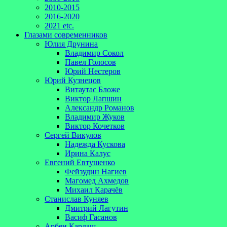
2010-2015
2016-2020
2021 etc.
Глазами современников
Юлия Друнина
Владимир Сокол
Павел Голосов
Юрий Нестеров
Юрий Кузнецов
Витаутас Бложе
Виктор Лапшин
Александр Романов
Владимир Жуков
Виктор Кочетков
Сергей Викулов
Надежда Кускова
Ирина Калус
Евгений Евтушенко
Фейзудин Нагиев
Магомед Ахмедов
Михаил Карачёв
Станислав Куняев
Дмитрий Лагутин
Васиф Гасанов
Арбен Кардаш