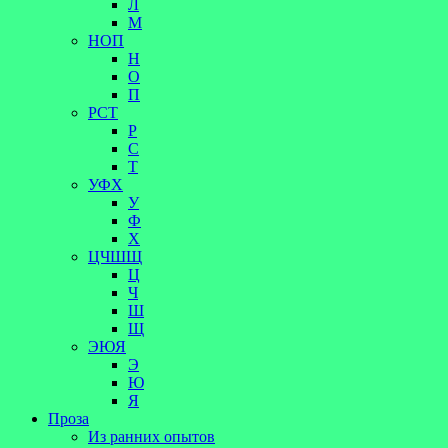
Л
М
НОП
Н
О
П
РСТ
Р
С
Т
УФХ
У
Ф
Х
ЦЧШЩ
Ц
Ч
Ш
Щ
ЭЮЯ
Э
Ю
Я
Проза
Из ранних опытов