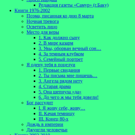
Редакция газеты «Самур» (г.Баку)
Книги 1976-2002
Поэма, писанная ко дню 8 марта
Ночная тревога
Осветить лицо
Место для веры
1. Как должно сыну
2. В мире казарм
3. Увы, оборван вечный сон…
4. За темным клубком
5. Семейный портрет
Я одену тебя в поцелуи
1. Первые свидания
2. Ты письма мне пишешь…
3. Ангела рядом нету
4. Старая драма
5. Она шепнула «да»
6. До чего ж мы тебя довели!
Бог рассудит
I. Я живу себе, живу…
II. Качая темницу
III. Конец 80-х
Дождь в империи
Джунгли человечьи