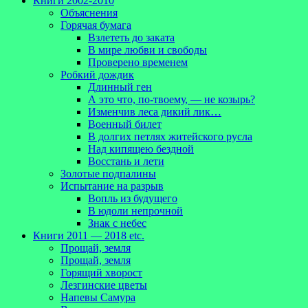
Книги 2002-2010
Объяснения
Горячая бумага
Взлететь до заката
В мире любви и свободы
Проверено временем
Робкий дождик
Длинный ген
А это что, по-твоему, — не козырь?
Изменчив леса дикий лик…
Военный билет
В долгих петлях житейского русла
Над кипящею бездной
Восстань и лети
Золотые подпалины
Испытание на разрыв
Вопль из будущего
В юдоли непрочной
Знак с небес
Книги 2011 — 2018 etc.
Прощай, земля
Прощай, земля
Горящий хворост
Лезгинские цветы
Напевы Самура