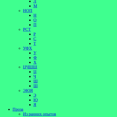
Л
М
НОП
Н
О
П
РСТ
Р
С
Т
УФХ
У
Ф
Х
ЦЧШЩ
Ц
Ч
Ш
Щ
ЭЮЯ
Э
Ю
Я
Проза
Из ранних опытов