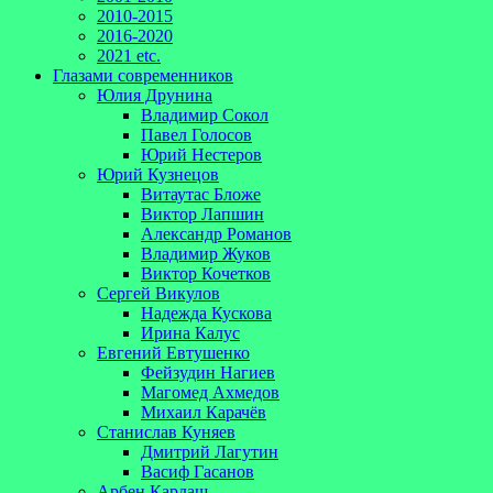
2010-2015
2016-2020
2021 etc.
Глазами современников
Юлия Друнина
Владимир Сокол
Павел Голосов
Юрий Нестеров
Юрий Кузнецов
Витаутас Бложе
Виктор Лапшин
Александр Романов
Владимир Жуков
Виктор Кочетков
Сергей Викулов
Надежда Кускова
Ирина Калус
Евгений Евтушенко
Фейзудин Нагиев
Магомед Ахмедов
Михаил Карачёв
Станислав Куняев
Дмитрий Лагутин
Васиф Гасанов
Арбен Кардаш