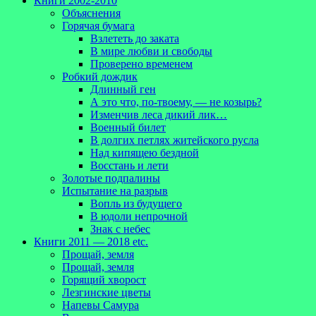
Книги 2002-2010
Объяснения
Горячая бумага
Взлететь до заката
В мире любви и свободы
Проверено временем
Робкий дождик
Длинный ген
А это что, по-твоему, — не козырь?
Изменчив леса дикий лик…
Военный билет
В долгих петлях житейского русла
Над кипящею бездной
Восстань и лети
Золотые подпалины
Испытание на разрыв
Вопль из будущего
В юдоли непрочной
Знак с небес
Книги 2011 — 2018 etc.
Прощай, земля
Прощай, земля
Горящий хворост
Лезгинские цветы
Напевы Самура