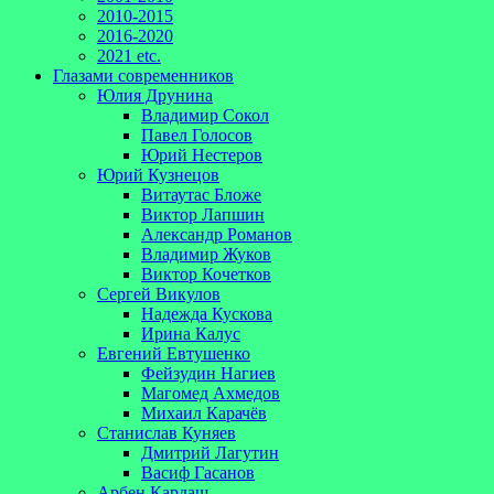
2010-2015
2016-2020
2021 etc.
Глазами современников
Юлия Друнина
Владимир Сокол
Павел Голосов
Юрий Нестеров
Юрий Кузнецов
Витаутас Бложе
Виктор Лапшин
Александр Романов
Владимир Жуков
Виктор Кочетков
Сергей Викулов
Надежда Кускова
Ирина Калус
Евгений Евтушенко
Фейзудин Нагиев
Магомед Ахмедов
Михаил Карачёв
Станислав Куняев
Дмитрий Лагутин
Васиф Гасанов
Арбен Кардаш