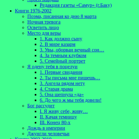
Редакция газеты «Самур» (г.Баку)
Книги 1976-2002
Поэма, писанная ко дню 8 марта
Ночная тревога
Осветить лицо
Место для веры
1. Как должно сыну
2. В мире казарм
3. Увы, оборван вечный сон…
4. За темным клубком
5. Семейный портрет
Я одену тебя в поцелуи
1. Первые свидания
2. Ты письма мне пишешь…
3. Ангела рядом нету
4. Старая драма
5. Она шепнула «да»
6. До чего ж мы тебя довели!
Бог рассудит
I. Я живу себе, живу…
II. Качая темницу
III. Конец 80-х
Дождь в империи
Джунгли человечьи