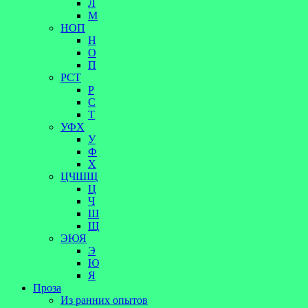
Л
М
НОП
Н
О
П
РСТ
Р
С
Т
УФХ
У
Ф
Х
ЦЧШЩ
Ц
Ч
Ш
Щ
ЭЮЯ
Э
Ю
Я
Проза
Из ранних опытов