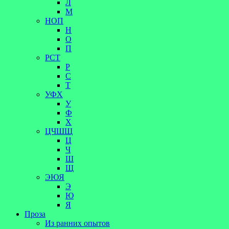
Л
М
НОП
Н
О
П
РСТ
Р
С
Т
УФХ
У
Ф
Х
ЦЧШЩ
Ц
Ч
Ш
Щ
ЭЮЯ
Э
Ю
Я
Проза
Из ранних опытов