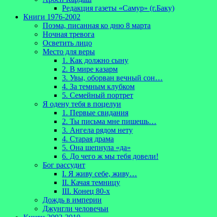
Редакция газеты «Самур» (г.Баку)
Книги 1976-2002
Поэма, писанная ко дню 8 марта
Ночная тревога
Осветить лицо
Место для веры
1. Как должно сыну
2. В мире казарм
3. Увы, оборван вечный сон…
4. За темным клубком
5. Семейный портрет
Я одену тебя в поцелуи
1. Первые свидания
2. Ты письма мне пишешь…
3. Ангела рядом нету
4. Старая драма
5. Она шепнула «да»
6. До чего ж мы тебя довели!
Бог рассудит
I. Я живу себе, живу…
II. Качая темницу
III. Конец 80-х
Дождь в империи
Джунгли человечьи