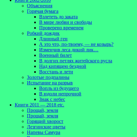
Книги 2002-2010
Объяснения
Горячая бумага
Взлететь до заката
В мире любви и свободы
Проверено временем
Робкий дождик
Длинный ген
А это что, по-твоему, — не козырь?
Изменчив леса дикий лик…
Военный билет
В долгих петлях житейского русла
Над кипящею бездной
Восстань и лети
Золотые подпалины
Испытание на разрыв
Вопль из будущего
В юдоли непрочной
Знак с небес
Книги 2011 — 2018 etc.
Прощай, земля
Прощай, земля
Горящий хворост
Лезгинские цветы
Напевы Самура