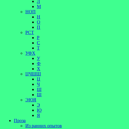
Л
М
НОП
Н
О
П
РСТ
Р
С
Т
УФХ
У
Ф
Х
ЦЧШЩ
Ц
Ч
Ш
Щ
ЭЮЯ
Э
Ю
Я
Проза
Из ранних опытов