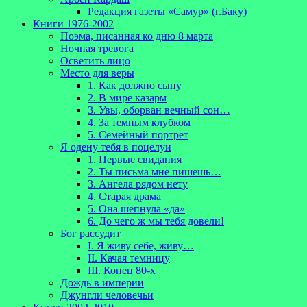
Редакция газеты «Самур» (г.Баку)
Книги 1976-2002
Поэма, писанная ко дню 8 марта
Ночная тревога
Осветить лицо
Место для веры
1. Как должно сыну
2. В мире казарм
3. Увы, оборван вечный сон…
4. За темным клубком
5. Семейный портрет
Я одену тебя в поцелуи
1. Первые свидания
2. Ты письма мне пишешь…
3. Ангела рядом нету
4. Старая драма
5. Она шепнула «да»
6. До чего ж мы тебя довели!
Бог рассудит
I. Я живу себе, живу…
II. Качая темницу
III. Конец 80-х
Дождь в империи
Джунгли человечьи