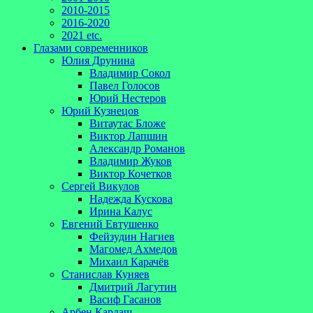
2010-2015
2016-2020
2021 etc.
Глазами современников
Юлия Друнина
Владимир Сокол
Павел Голосов
Юрий Нестеров
Юрий Кузнецов
Витаутас Бложе
Виктор Лапшин
Александр Романов
Владимир Жуков
Виктор Кочетков
Сергей Викулов
Надежда Кускова
Ирина Калус
Евгений Евтушенко
Фейзудин Нагиев
Магомед Ахмедов
Михаил Карачёв
Станислав Куняев
Дмитрий Лагутин
Васиф Гасанов
Арбен Кардаш