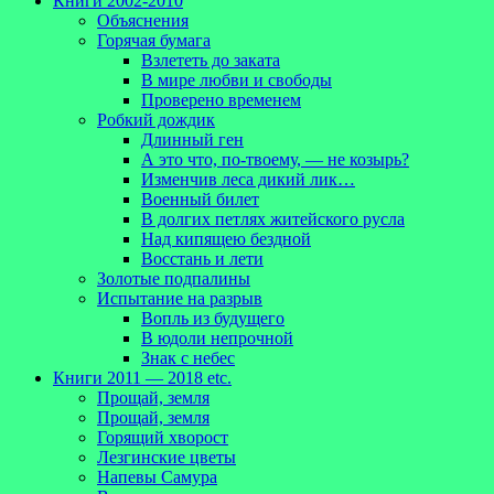
Книги 2002-2010
Объяснения
Горячая бумага
Взлететь до заката
В мире любви и свободы
Проверено временем
Робкий дождик
Длинный ген
А это что, по-твоему, — не козырь?
Изменчив леса дикий лик…
Военный билет
В долгих петлях житейского русла
Над кипящею бездной
Восстань и лети
Золотые подпалины
Испытание на разрыв
Вопль из будущего
В юдоли непрочной
Знак с небес
Книги 2011 — 2018 etc.
Прощай, земля
Прощай, земля
Горящий хворост
Лезгинские цветы
Напевы Самура