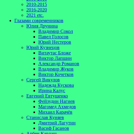
2010-2015
2016-2020
2021 etc.
Глазами современников
Юлия Друнина
Владимир Сокол
Павел Голосов
Юрий Нестеров
Юрий Кузнецов
Витаутас Бложе
Виктор Лапшин
Александр Романов
Владимир Жуков
Виктор Кочетков
Сергей Викулов
Надежда Кускова
Ирина Калус
Евгений Евтушенко
Фейзудин Нагиев
Магомед Ахмедов
Михаил Карачёв
Станислав Куняев
Дмитрий Лагутин
Васиф Гасанов
Арбен Кардаш