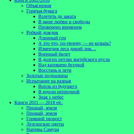
Книги 2002-2010
Объяснения
Горячая бумага
Взлететь до заката
В мире любви и свободы
Проверено временем
Робкий дождик
Длинный ген
А это что, по-твоему, — не козырь?
Изменчив леса дикий лик…
Военный билет
В долгих петлях житейского русла
Над кипящею бездной
Восстань и лети
Золотые подпалины
Испытание на разрыв
Вопль из будущего
В юдоли непрочной
Знак с небес
Книги 2011 — 2018 etc.
Прощай, земля
Прощай, земля
Горящий хворост
Лезгинские цветы
Напевы Самура