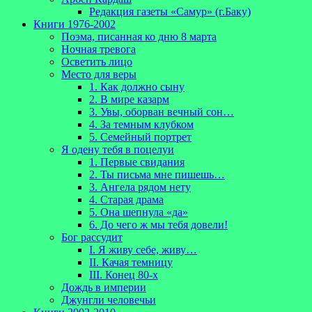
Редакция газеты «Самур» (г.Баку)
Книги 1976-2002
Поэма, писанная ко дню 8 марта
Ночная тревога
Осветить лицо
Место для веры
1. Как должно сыну
2. В мире казарм
3. Увы, оборван вечный сон…
4. За темным клубком
5. Семейный портрет
Я одену тебя в поцелуи
1. Первые свидания
2. Ты письма мне пишешь…
3. Ангела рядом нету
4. Старая драма
5. Она шепнула «да»
6. До чего ж мы тебя довели!
Бог рассудит
I. Я живу себе, живу…
II. Качая темницу
III. Конец 80-х
Дождь в империи
Джунгли человечьи