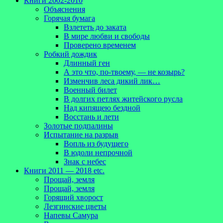
Книги 2002-2010
Объяснения
Горячая бумага
Взлететь до заката
В мире любви и свободы
Проверено временем
Робкий дождик
Длинный ген
А это что, по-твоему, — не козырь?
Изменчив леса дикий лик…
Военный билет
В долгих петлях житейского русла
Над кипящею бездной
Восстань и лети
Золотые подпалины
Испытание на разрыв
Вопль из будущего
В юдоли непрочной
Знак с небес
Книги 2011 — 2018 etc.
Прощай, земля
Прощай, земля
Горящий хворост
Лезгинские цветы
Напевы Самура