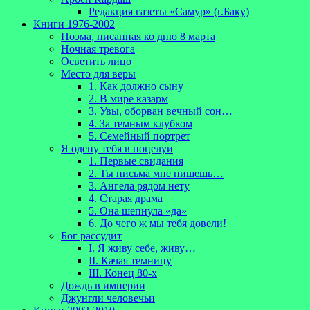
Редакция газеты «Самур» (г.Баку)
Книги 1976-2002
Поэма, писанная ко дню 8 марта
Ночная тревога
Осветить лицо
Место для веры
1. Как должно сыну
2. В мире казарм
3. Увы, оборван вечный сон…
4. За темным клубком
5. Семейный портрет
Я одену тебя в поцелуи
1. Первые свидания
2. Ты письма мне пишешь…
3. Ангела рядом нету
4. Старая драма
5. Она шепнула «да»
6. До чего ж мы тебя довели!
Бог рассудит
I. Я живу себе, живу…
II. Качая темницу
III. Конец 80-х
Дождь в империи
Джунгли человечьи