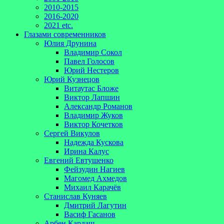
2010-2015
2016-2020
2021 etc.
Глазами современников
Юлия Друнина
Владимир Сокол
Павел Голосов
Юрий Нестеров
Юрий Кузнецов
Витаутас Бложе
Виктор Лапшин
Александр Романов
Владимир Жуков
Виктор Кочетков
Сергей Викулов
Надежда Кускова
Ирина Калус
Евгений Евтушенко
Фейзудин Нагиев
Магомед Ахмедов
Михаил Карачёв
Станислав Куняев
Дмитрий Лагутин
Васиф Гасанов
Арбен Кардаш