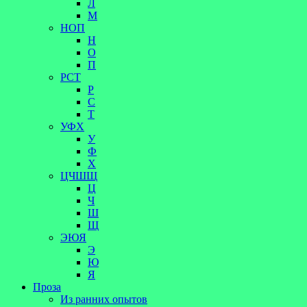
Л
М
НОП
Н
О
П
РСТ
Р
С
Т
УФХ
У
Ф
Х
ЦЧШЩ
Ц
Ч
Ш
Щ
ЭЮЯ
Э
Ю
Я
Проза
Из ранних опытов