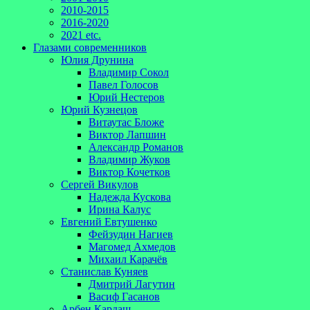
2010-2015
2016-2020
2021 etc.
Глазами современников
Юлия Друнина
Владимир Сокол
Павел Голосов
Юрий Нестеров
Юрий Кузнецов
Витаутас Бложе
Виктор Лапшин
Александр Романов
Владимир Жуков
Виктор Кочетков
Сергей Викулов
Надежда Кускова
Ирина Калус
Евгений Евтушенко
Фейзудин Нагиев
Магомед Ахмедов
Михаил Карачёв
Станислав Куняев
Дмитрий Лагутин
Васиф Гасанов
Арбен Кардаш