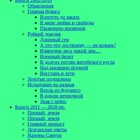
Книги 2002-2010
Объяснения
Горячая бумага
Взлететь до заката
В мире любви и свободы
Проверено временем
Робкий дождик
Длинный ген
А это что, по-твоему, — не козырь?
Изменчив леса дикий лик…
Военный билет
В долгих петлях житейского русла
Над кипящею бездной
Восстань и лети
Золотые подпалины
Испытание на разрыв
Вопль из будущего
В юдоли непрочной
Знак с небес
Книги 2011 — 2018 etc.
Прощай, земля
Прощай, земля
Горящий хворост
Лезгинские цветы
Напевы Самура