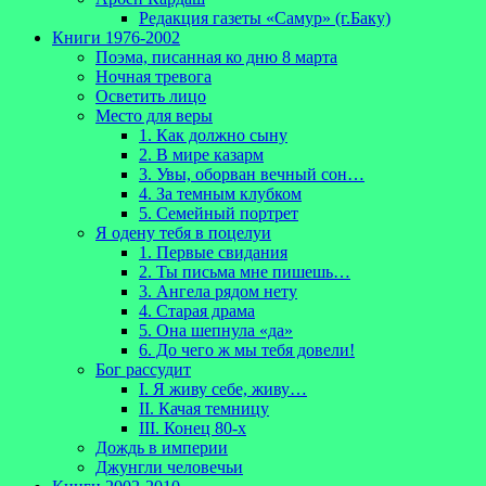
Редакция газеты «Самур» (г.Баку)
Книги 1976-2002
Поэма, писанная ко дню 8 марта
Ночная тревога
Осветить лицо
Место для веры
1. Как должно сыну
2. В мире казарм
3. Увы, оборван вечный сон…
4. За темным клубком
5. Семейный портрет
Я одену тебя в поцелуи
1. Первые свидания
2. Ты письма мне пишешь…
3. Ангела рядом нету
4. Старая драма
5. Она шепнула «да»
6. До чего ж мы тебя довели!
Бог рассудит
I. Я живу себе, живу…
II. Качая темницу
III. Конец 80-х
Дождь в империи
Джунгли человечьи