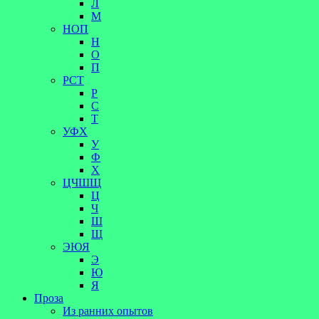
Л
М
НОП
Н
О
П
РСТ
Р
С
Т
УФХ
У
Ф
Х
ЦЧШЩ
Ц
Ч
Ш
Щ
ЭЮЯ
Э
Ю
Я
Проза
Из ранних опытов