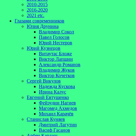
2010-2015
2016-2020
2021 etc.
Глазами современников
Юлия Друнина
Владимир Сокол
Павел Голосов
Юрий Нестеров
Юрий Кузнецов
Витаутас Бложе
Виктор Лапшин
Александр Романов
Владимир Жуков
Виктор Кочетков
Сергей Викулов
Надежда Кускова
Ирина Калус
Евгений Евтушенко
Фейзудин Нагиев
Магомед Ахмедов
Михаил Карачёв
Станислав Куняев
Дмитрий Лагутин
Васиф Гасанов
Арбен Кардаш