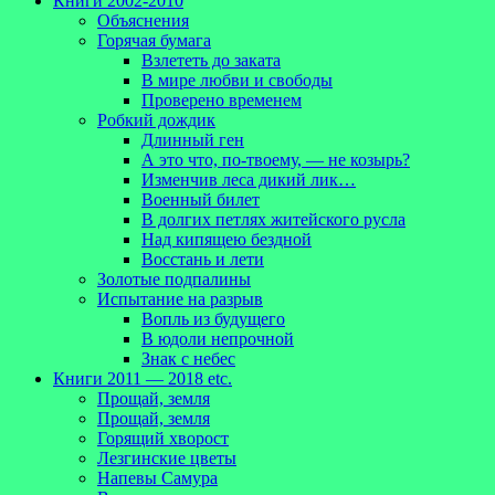
Книги 2002-2010
Объяснения
Горячая бумага
Взлететь до заката
В мире любви и свободы
Проверено временем
Робкий дождик
Длинный ген
А это что, по-твоему, — не козырь?
Изменчив леса дикий лик…
Военный билет
В долгих петлях житейского русла
Над кипящею бездной
Восстань и лети
Золотые подпалины
Испытание на разрыв
Вопль из будущего
В юдоли непрочной
Знак с небес
Книги 2011 — 2018 etc.
Прощай, земля
Прощай, земля
Горящий хворост
Лезгинские цветы
Напевы Самура