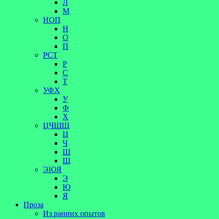
Л
М
НОП
Н
О
П
РСТ
Р
С
Т
УФХ
У
Ф
Х
ЦЧШЩ
Ц
Ч
Ш
Щ
ЭЮЯ
Э
Ю
Я
Проза
Из ранних опытов