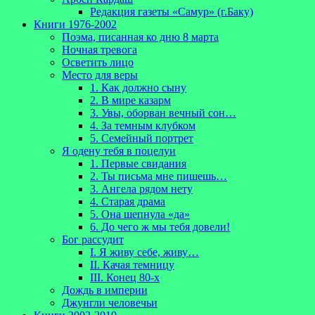
Редакция газеты «Самур» (г.Баку)
Книги 1976-2002
Поэма, писанная ко дню 8 марта
Ночная тревога
Осветить лицо
Место для веры
1. Как должно сыну
2. В мире казарм
3. Увы, оборван вечный сон…
4. За темным клубком
5. Семейный портрет
Я одену тебя в поцелуи
1. Первые свидания
2. Ты письма мне пишешь…
3. Ангела рядом нету
4. Старая драма
5. Она шепнула «да»
6. До чего ж мы тебя довели!
Бог рассудит
I. Я живу себе, живу…
II. Качая темницу
III. Конец 80-х
Дождь в империи
Джунгли человечьи